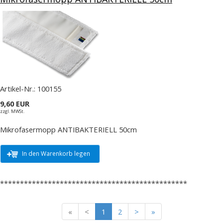
Artikel-Nr.:
100155
9,60 EUR
zzgl. MWSt.
Mikrofasermopp ANTIBAKTERIELL 50cm
In den Warenkorb legen
***********************************************
«
<
1
2
>
»