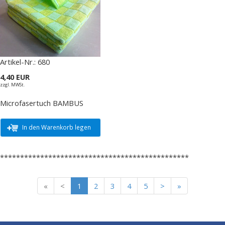
Artikel-Nr.:
680
4,40 EUR
zzgl. MWSt.
Microfasertuch BAMBUS
In den Warenkorb legen
***********************************************
«
<
1
2
3
4
5
>
»