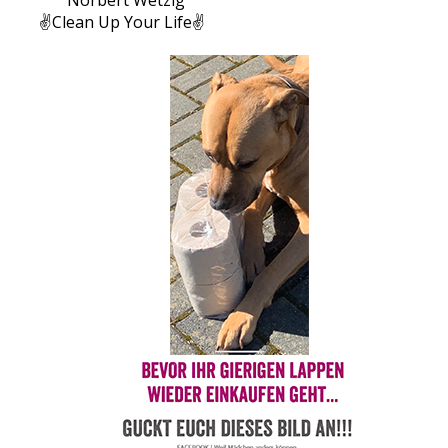
Norbert Wetzig
✌️
Clean Up Your Life
✌