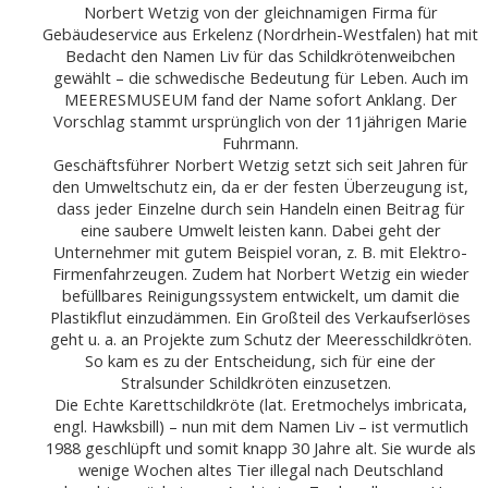
Norbert Wetzig von der gleichnamigen Firma für
Gebäudeservice aus Erkelenz (Nordrhein-Westfalen) hat mit
Bedacht den Namen Liv für das Schildkrötenweibchen
gewählt – die schwedische Bedeutung für Leben. Auch im
MEERESMUSEUM fand der Name sofort Anklang. Der
Vorschlag stammt ursprünglich von der 11jährigen Marie
Fuhrmann.
Geschäftsführer Norbert Wetzig setzt sich seit Jahren für
den Umweltschutz ein, da er der festen Überzeugung ist,
dass jeder Einzelne durch sein Handeln einen Beitrag für
eine saubere Umwelt leisten kann. Dabei geht der
Unternehmer mit gutem Beispiel voran, z. B. mit Elektro-
Firmenfahrzeugen. Zudem hat Norbert Wetzig ein wieder
befüllbares Reinigungssystem entwickelt, um damit die
Plastikflut einzudämmen. Ein Großteil des Verkaufserlöses
geht u. a. an Projekte zum Schutz der Meeresschildkröten.
So kam es zu der Entscheidung, sich für eine der
Stralsunder Schildkröten einzusetzen.
Die Echte Karettschildkröte (lat. Eretmochelys imbricata,
engl. Hawksbill) – nun mit dem Namen Liv – ist vermutlich
1988 geschlüpft und somit knapp 30 Jahre alt. Sie wurde als
wenige Wochen altes Tier illegal nach Deutschland