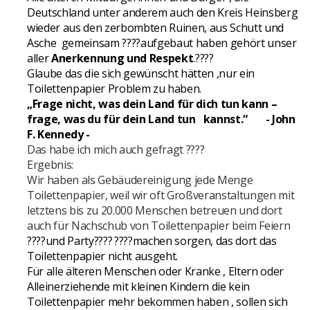
Deutschland unter anderem auch den Kreis Heinsberg
wieder aus den zerbombten Ruinen, aus Schutt und
Asche gemeinsam
????
aufgebaut haben gehört unser
aller
Anerkennung und Respekt
.
????
Glaube das die sich gewünscht hätten ,nur ein
Toilettenpapier Problem zu haben.
„Frage nicht, was dein Land für dich tun kann –
frage, was du für dein Land tun kannst.“
- John
F. Kennedy -
Das habe ich mich auch gefragt
????
Ergebnis:
Wir haben als Gebäudereinigung jede Menge
Toilettenpapier, weil wir oft Großveranstaltungen mit
letztens bis zu 20.000 Menschen betreuen und dort
auch für Nachschub von Toilettenpapier beim Feiern
????
und Party
????
????
machen sorgen, das dort das
Toilettenpapier nicht ausgeht.
Für alle älteren Menschen oder Kranke , Eltern oder
Alleinerziehende mit kleinen Kindern die kein
Toilettenpapier mehr bekommen haben , sollen sich