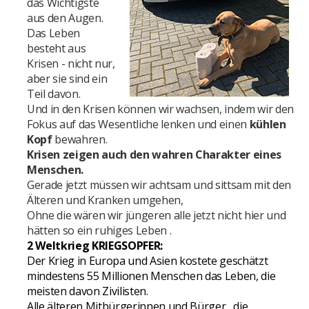
das Wichtigste
aus den Augen.
Das Leben
besteht aus
Krisen - nicht nur,
aber sie sind ein
Teil davon.
Und in den Krisen können wir wachsen, indem
wir den
Fokus auf das Wesentliche lenken und
einen
kühlen
Kopf
bewahren.
Krisen zeigen auch den wahren Charakter eines
Menschen.
Gerade jetzt müssen wir achtsam und sittsam mit den
Älteren und Kranken umgehen,
Ohne die wären wir jüngeren alle jetzt nicht hier und
hätten so ein ruhiges Leben .
2 Weltkrieg
KRIEGSOPFER:
Der Krieg in Europa und Asien kostete geschätzt
mindestens 55 Millionen Menschen das Leben, die
meisten davon Zivilisten.
Alle älteren Mitbürgerinnen und Bürger , die