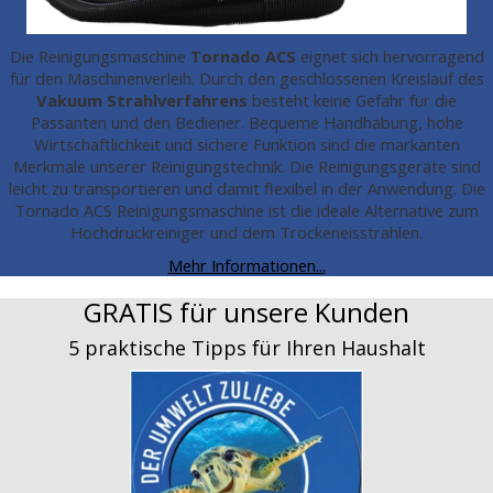
Die Reinigungsmaschine
Tornado ACS
eignet sich hervorragend
für den Maschinenverleih. Durch den geschlossenen Kreislauf des
Vakuum Strahlverfahrens
besteht keine Gefahr für die
Passanten und den Bediener. Bequeme Handhabung, hohe
Wirtschaftlichkeit und sichere Funktion sind die markanten
Merkmale unserer Reinigungstechnik. Die Reinigungsgeräte sind
leicht zu transportieren und damit flexibel in der Anwendung. Die
Tornado ACS Reinigungsmaschine ist die ideale Alternative zum
Hochdruckreiniger und dem Trockeneisstrahlen.
Mehr Informationen...
GRATIS für unsere Kunden
5 praktische Tipps für Ihren Haushalt