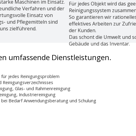
starke Maschinen im Einsatz.
Für jedes Objekt wird das ge
eundliche Verfahren und der
Reinigungssystem zusammeng
tungsvolle Einsatz von
So garantieren wir rationelle
s- und Pflegemitteln sind
effektives Arbeiten zur Zufri
 uns zielführend.
der Kunden.
Das schont die Umwelt und sc
Gebäude und das Inventar.
nen umfassende Dienstleistungen.
 für jedes Reinigungsproblem
d Reinigungsverzeichnisses
inigung, Glas- und Rahmenreinigung
inigung, Industriereinigung
en, bei Bedarf Anwendungsberatung und Schulung