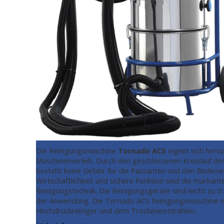
Die Reinigungsmaschine
Tornado ACS
eignet sich herv
Maschinenverleih. Durch den geschlossenen Kreislauf d
besteht keine Gefahr für die Passanten und den Bedie
Wirtschaftlichkeit und sichere Funktion sind die markan
Reinigungstechnik. Die Reinigungsgeräte sind leicht zu tr
der Anwendung. Die Tornado ACS Reinigungsmaschine ist
Hochdruckreiniger und dem Trockeneisstrahlen.