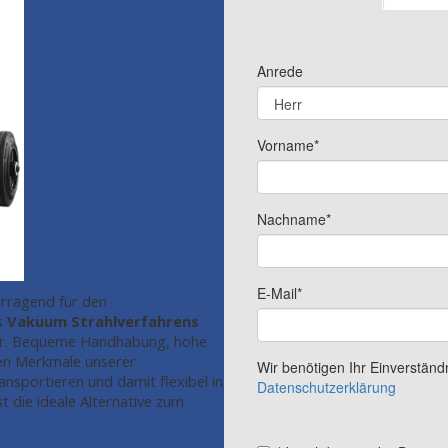
orragend für den
es
Vakuum Strahlverfahrens
ner. Bequeme Handhabung, hohe
ten Merkmale unserer
ansportieren und damit flexibel in
 die ideale Alternative zum