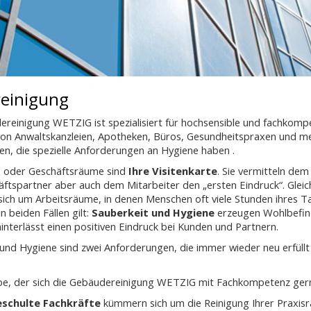
reinigung
ereinigung WETZIG ist spezialisiert für hochsensible und fachkomp
von Anwaltskanzleien, Apotheken, Büros, Gesundheitspraxen und me
en, die spezielle Anforderungen an Hygiene haben .
s- oder Geschäftsräume sind
Ihre Visitenkarte
. Sie vermitteln de
tspartner aber auch dem Mitarbeiter den „ersten Eindruck“. Gleich
sich um Arbeitsräume, in denen Menschen oft viele Stunden ihres T
n beiden Fällen gilt:
Sauberkeit und Hygiene
erzeugen Wohlbefin
nterlässt einen positiven Eindruck bei Kunden und Partnern.
 und Hygiene sind zwei Anforderungen, die immer wieder neu erfüll
be, der sich die Gebäudereinigung WETZIG mit Fachkompetenz gerne
geschulte Fachkräfte
kümmern sich um die Reinigung Ihrer Praxis