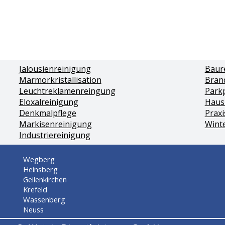
Jalousienreinigung
Baur
Marmorkristallisation
Bran
Leuchtreklamenreingung
Park
Eloxalreinigung
Haus
Denkmalpflege
Praxi
Markisenreinigung
Wint
Industriereinigung
Wegberg
Heinsberg
Geilenkirchen
Krefeld
Wassenberg
Neuss