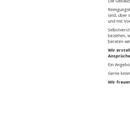
Die Gebäud
Reinigungsk
sind, über 
und mit Vo
Selbstverst
beziehen, w
beraten wir
Wir erstel
Ansprüche 
Ein Angebot
Gerne könne
Wir freuen