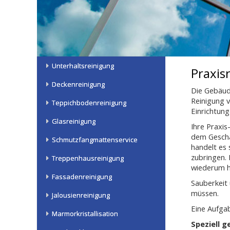
Unterhaltsreinigung
Praxis
Deckenreinigung
Die Gebäud
Reinigung 
Teppichbodenreinigung
Einrichtung
Glasreinigung
Ihre Praxi
dem Geschäf
Schmutzfangmattenservice
handelt es 
zubringen. I
Treppenhausreinigung
wiederum hi
Fassadenreinigung
Sauberkeit
müssen.
Jalousienreinigung
Eine Aufga
Marmorkristallisation
Speziell 