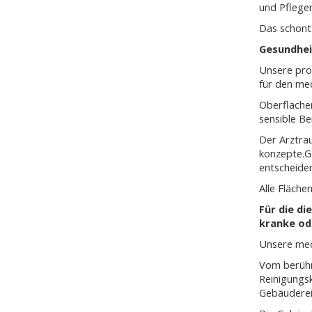
und Pflegem
Das schont
Gesundhei
Unsere prof
für den med
Oberflächen
sensible Be
Der Arztra
konzepte.G
entscheiden
Alle Fläche
Für die d
kranke od
Unsere med
Vom berühr
Reinigungsk
Gebäuderei