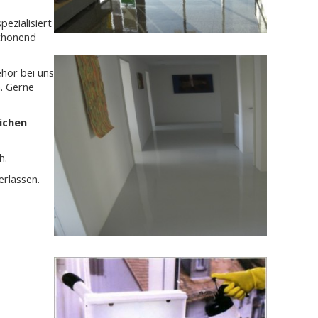
pezialisiert
schonend
ehör bei uns
n. Gerne
lichen
h.
erlassen.