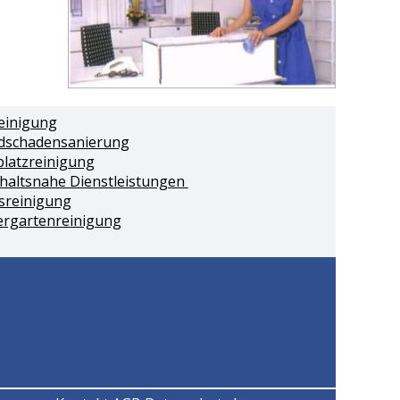
einigung
dschadensanierung
platzreinigung
haltsnahe Dienstleistungen
sreinigung
ergartenreinigung