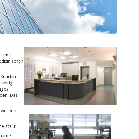
etente
dizinischen
m Kunden,
zeitig
ages
den. Das
t werden
 stellt.
räume -