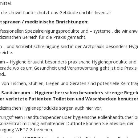
ittel.
 die Umwelt und schützt das Gebäude und ihr Inventar
tspraxen / medizinische Einrichtungen:
essionellen Spezialreinigungsprodukte und – systeme , die wir anw
izinischen Bereich für die Praxis gemacht.
 – und Schreibtischreinigung sind in der Arztpraxis besonders Hyg
reiche.
um – Hygiene braucht besonders praxisnahe Hygieneprodukte und 
erade wo es um Gesundheit und Verantwortung geht,ist die Praxis
d..
n von Tischen, Stühlen, Liegen und Geräten sind potenzielle Keimträ
ie Sanitärraum – Hygiene herrschen besonders strenge Regel
er verletzte Patienten Toiletten und Waschbecken benutze
izinischen Hygieneprodukte sorgen auch hier vor.
ungsfreien Handtuchspender über hygienische Rollenhandtücher bi
onzentrat mit lang anhaltender Duftnote können Sie alles bei der
nigung WETZIG beziehen.