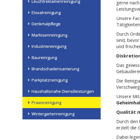
Leuchtreklamenreinigung
gerne nach
Leistungsve
Eloxalreinigung
Unsere Fac
Denkmalpflege
Tätigkeiten
Durch Orden
Markisenreinigung
sind, bevor
und frisch
Industriereinigung
Diskretio
Baureinigung
Das gewiss
Brandschadensanierung
Gebäuderei
Parkplatzreinigung
Die Reinig
Verschwieg
Haushaltsnahe Dienstleistungen
Unsere Mita
Geheimhal
Praxisreinigung
Qualität 
Wintergartenreinigung
Durch den 
erzielt di
Dabei legen