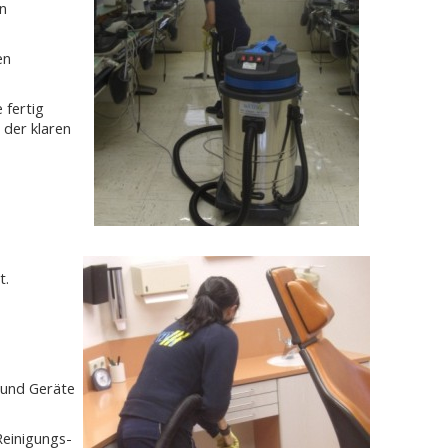
n
en
 fertig
 der klaren
t.
 und Geräte
Reinigungs-