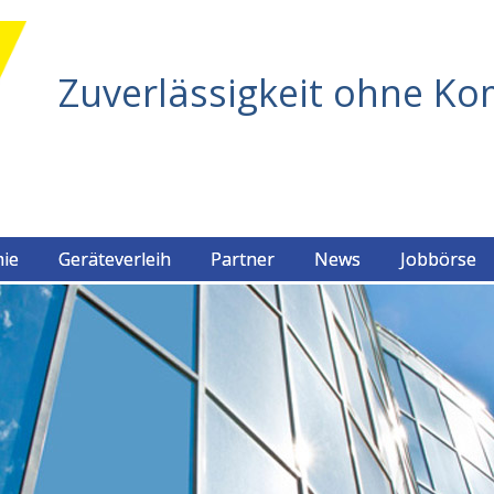
Zuverlässigkeit ohne K
hie
Geräteverleih
Partner
News
Jobbörse