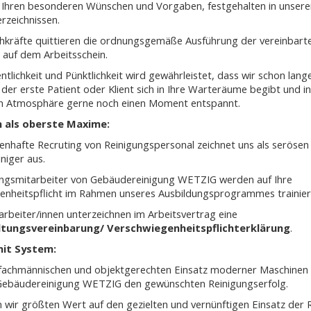
 Ihren besonderen Wünschen und Vorgaben, festgehalten in unsere
rzeichnissen.
hkräfte quittieren die ordnungsgemäße Ausführung der vereinbart
 auf dem Arbeitsschein.
tlichkeit und Pünktlichkeit wird gewährleistet, dass wir schon lange
 der erste Patient oder Klient sich in Ihre Warteräume begibt und in
en Atmosphäre gerne noch einen Moment entspannt.
n als oberste Maxime:
enhafte Recruting von Reinigungspersonal zeichnet uns als serösen
niger aus.
ungsmitarbeiter von Gebäudereinigung WETZIG werden auf Ihre
enheitspflicht im Rahmen unseres Ausbildungsprogrammes trainier
rbeiter/innen unterzeichnen im Arbeitsvertrag eine
tungsvereinbarung/ Verschwiegenheitspflichterklärung
.
mit System:
fachmännischen und objektgerechten Einsatz moderner Maschinen
e Gebäudereinigung WETZIG den gewünschten Reinigungserfolg.
 wir größten Wert auf den gezielten und vernünftigen Einsatz der 