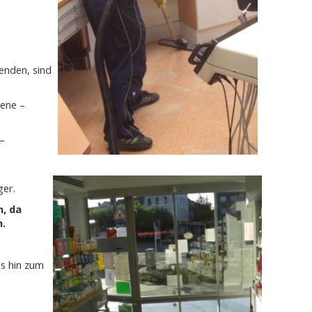
enden, sind
iene –
–
ger.
n, da
n.
s hin zum